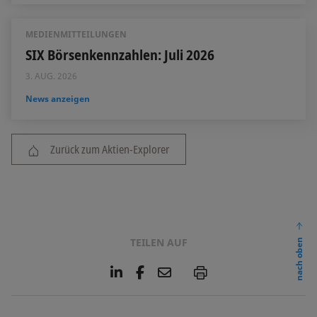
MEDIENMITTEILUNGEN
SIX Börsenkennzahlen: Juli 2026
3. AUG. 2026
News anzeigen
Zurück zum Aktien-Explorer
TEILEN AUF
nach oben
L
F
E
P
i
a
m
n
c
a
k
e
i