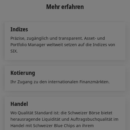
e
b
l
Mehr erfahren
d
o
I
o
n
k
Indizes
Präzise, zugänglich und transparent. Asset- und
Portfolio Manager weltweit setzen auf die Indizes von
SIX.
Kotierung
Ihr Zugang zu den internationalen Finanzmärkten.
Handel
Wo Qualität Standard ist: die Schweizer Börse bietet
herausragende Liquidität und Auftragsbuchqualität im
Handel mit Schweizer Blue Chips an ihrem