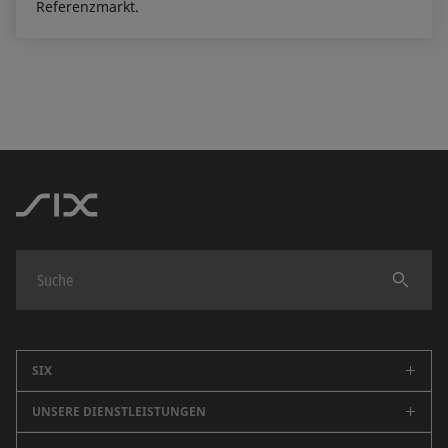
Referenzmarkt.
Finden
SIX
UNSERE DIENSTLEISTUNGEN
Unternehmen
Karriere