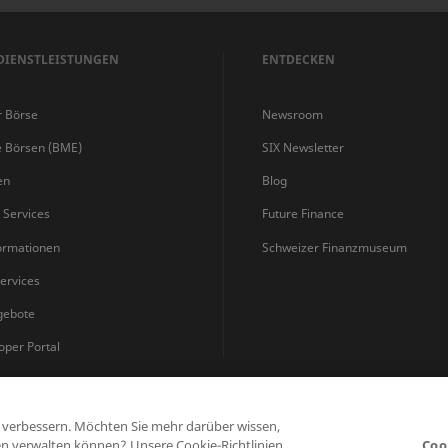
DIENSTLEISTUNGEN
ENTDECKEN
r Börse
Newsroom
e Börsen (BME)
SIX Newsletter
en
Blog
s Services
Future Finance
ormationen
Schweizer Finanzmuseum
ervices
gebote
oper Portal
u verbessern. Möchten Sie mehr darüber wissen,
Datenschutzerklärung
Nutzungsbedingungen
Cookie Richtlinie
n verwalten können? Unsere Cookie-Richtlinien
Coo