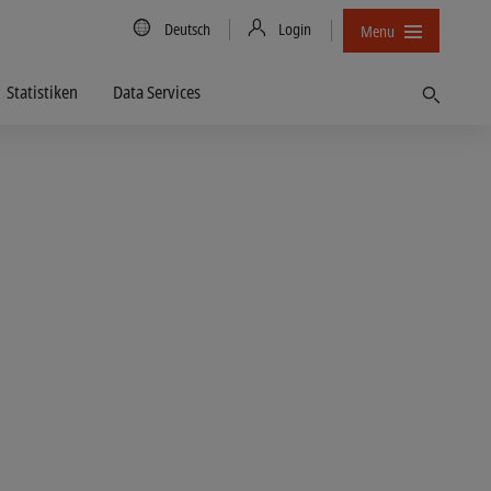
Country/Language
Deutsch
Login
Menu
Statistiken
Data Services
Finden