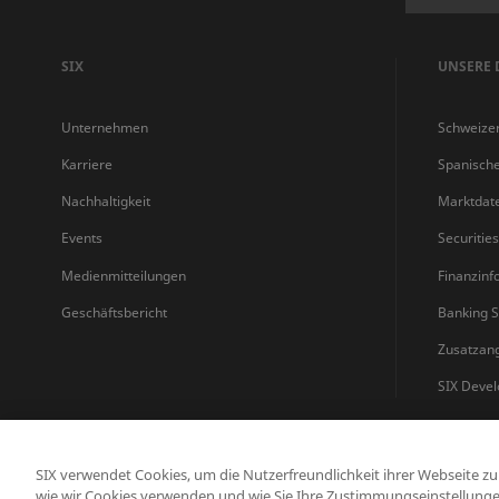
SIX
UNSERE 
Unternehmen
Schweize
Karriere
Spanisch
Nachhaltigkeit
Marktdat
Events
Securitie
Medienmitteilungen
Finanzinf
Geschäftsbericht
Banking S
Zusatzan
SIX Devel
SIX verwendet Cookies, um die Nutzerfreundlichkeit ihrer Webseite z
wie wir Cookies verwenden und wie Sie Ihre Zustimmungseinstellunge