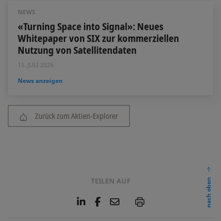
NEWS
«Turning Space into Signal»: Neues
Whitepaper von SIX zur kommerziellen
Nutzung von Satellitendaten
15. JULI 2026
News anzeigen
Zurück zum Aktien-Explorer
TEILEN AUF
nach oben
L
F
E
P
i
a
m
n
c
a