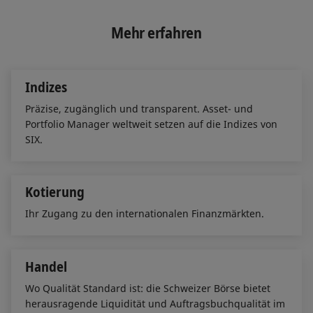
k
e
i
e
b
l
Mehr erfahren
d
o
I
o
n
k
Indizes
Präzise, zugänglich und transparent. Asset- und
Portfolio Manager weltweit setzen auf die Indizes von
SIX.
Kotierung
Ihr Zugang zu den internationalen Finanzmärkten.
Handel
Wo Qualität Standard ist: die Schweizer Börse bietet
herausragende Liquidität und Auftragsbuchqualität im