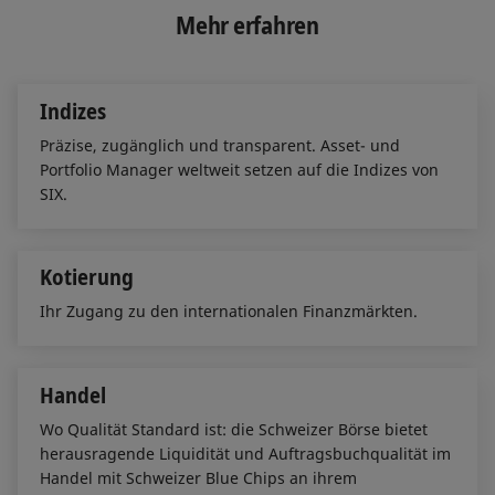
e
b
l
Mehr erfahren
d
o
I
o
n
k
Indizes
Präzise, zugänglich und transparent. Asset- und
Portfolio Manager weltweit setzen auf die Indizes von
SIX.
Kotierung
Ihr Zugang zu den internationalen Finanzmärkten.
Handel
Wo Qualität Standard ist: die Schweizer Börse bietet
herausragende Liquidität und Auftragsbuchqualität im
Handel mit Schweizer Blue Chips an ihrem