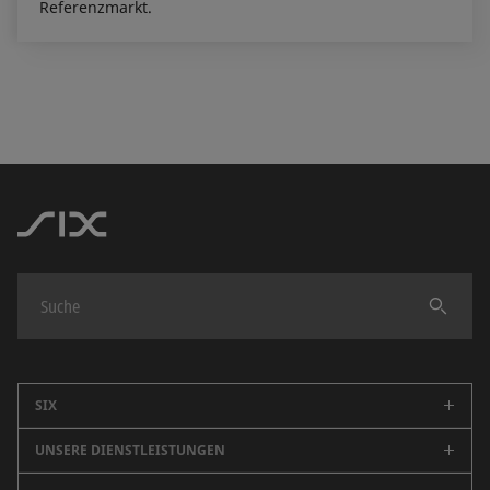
Referenzmarkt.
Finden
SIX
UNSERE DIENSTLEISTUNGEN
Unternehmen
Karriere