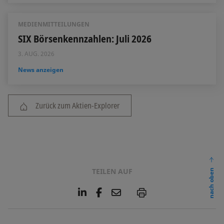
MEDIENMITTEILUNGEN
SIX Börsenkennzahlen: Juli 2026
3. AUG. 2026
News anzeigen
Zurück zum Aktien-Explorer
TEILEN AUF
nach oben
L
F
E
P
i
a
m
n
c
a
k
e
i