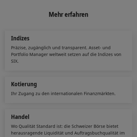
k
e
i
e
b
l
Mehr erfahren
d
o
I
o
n
k
Indizes
Präzise, zugänglich und transparent. Asset- und
Portfolio Manager weltweit setzen auf die Indizes von
SIX.
Kotierung
Ihr Zugang zu den internationalen Finanzmärkten.
Handel
Wo Qualität Standard ist: die Schweizer Börse bietet
herausragende Liquidität und Auftragsbuchqualität im