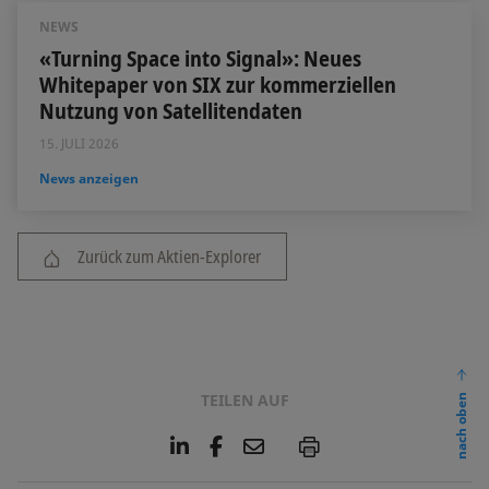
NEWS
«Turning Space into Signal»: Neues
Whitepaper von SIX zur kommerziellen
Nutzung von Satellitendaten
15. JULI 2026
News anzeigen
Zurück zum Aktien-Explorer
TEILEN AUF
nach oben
L
F
E
P
i
a
m
n
c
a