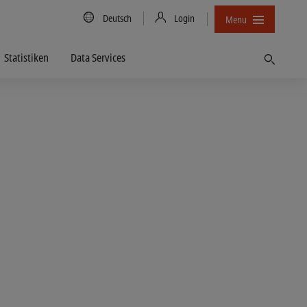
Country/Language
Deutsch
Login
Menu
Statistiken
Data Services
Finden