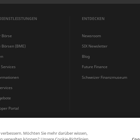
DIENSTLEISTUNGEN
ENTDECKEN
r Börse
Newsroom
e Börsen (BME)
SIX Newsletter
en
Blog
s Services
Future Finance
ormationen
Schweizer Finanzmuseum
ervices
gebote
oper Portal
u verbessern. Möchten Sie mehr darüber wissen,
Datenschutzerklärung
Nutzungsbedingungen
Cookie Richtlinie
n verwalten können? Unsere Cookie-Richtlinien
Coo