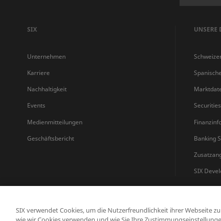
SIX
UNSERE 
Unternehmen
Schweize
Karriere
Spanisch
Nachhaltigkeit
Marktdat
Events
Securitie
Medienmitteilungen
Finanzinf
Geschäftsbericht
Banking S
Zusatzan
SIX Devel
SIX verwendet Cookies, um die Nutzerfreundlichkeit ihrer Webseite z
wie wir Cookies verwenden und wie Sie Ihre Zustimmungseinstellunge