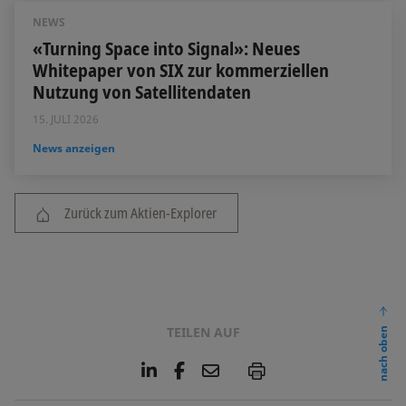
NEWS
«Turning Space into Signal»: Neues
Whitepaper von SIX zur kommerziellen
Nutzung von Satellitendaten
15. JULI 2026
News anzeigen
Zurück zum Aktien-Explorer
TEILEN AUF
nach oben
L
F
E
P
i
a
m
n
c
a