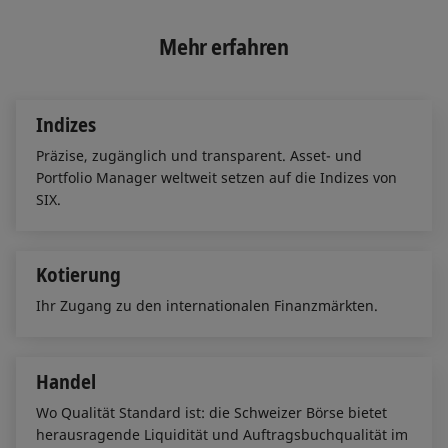
k
e
i
e
b
l
Mehr erfahren
d
o
I
o
n
k
Indizes
Präzise, zugänglich und transparent. Asset- und
Portfolio Manager weltweit setzen auf die Indizes von
SIX.
Kotierung
Ihr Zugang zu den internationalen Finanzmärkten.
Handel
Wo Qualität Standard ist: die Schweizer Börse bietet
herausragende Liquidität und Auftragsbuchqualität im