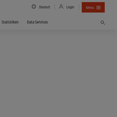
Country/Language
Deutsch
Login
Menu
Statistiken
Data Services
Finden