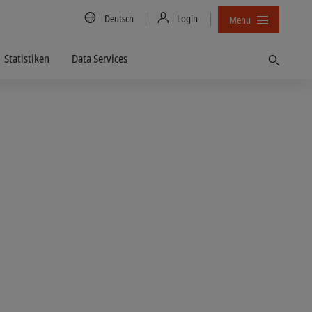
Country/Language
Deutsch
Login
Menu
Statistiken
Data Services
Finden