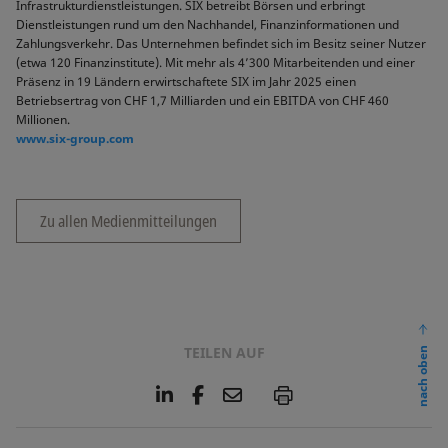
Infrastrukturdienstleistungen. SIX betreibt Börsen und erbringt
Dienstleistungen rund um den Nachhandel, Finanzinformationen und
Zahlungsverkehr. Das Unternehmen befindet sich im Besitz seiner Nutzer
(etwa 120 Finanzinstitute). Mit mehr als 4’300 Mitarbeitenden und einer
Präsenz in 19 Ländern erwirtschaftete SIX im Jahr 2025 einen
Betriebsertrag von CHF 1,7 Milliarden und ein EBITDA von CHF 460
Millionen.
www.six-group.com
Zu allen Medienmitteilungen
TEILEN AUF
nach oben
L
F
E
P
i
a
m
n
c
a