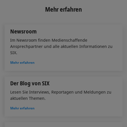
k
e
i
e
b
l
Mehr erfahren
d
o
I
o
n
k
Newsroom
Im Newsroom finden Medienschaffende
Ansprechpartner und alle aktuellen Informationen zu
SIX.
Mehr erfahren
Der Blog von SIX
Lesen Sie Interviews, Reportagen und Meldungen zu
aktuellen Themen.
Mehr erfahren