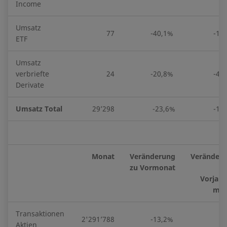
Income
Umsatz
77
-40,1%
-17
ETF
Umsatz
verbriefte
24
-20,8%
-45
Derivate
Umsatz Total
29’298
-23,6%
-16
Monat
Veränderung
Veränder
zu Vormonat
Vorjahr
mon
Transaktionen
2'291’788
-13,2%
2
Aktien