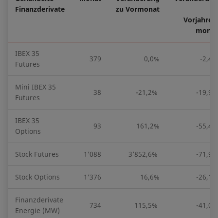
Finanzderivate
zu Vormonat
zu
Vorjahres-
monat
IBEX 35
379
0,0%
-2,4%
Futures
Mini IBEX 35
38
-21,2%
-19,9%
Futures
IBEX 35
93
161,2%
-55,4%
Options
Stock Futures
1’088
3’852,6%
-71,9%
Stock Options
1’376
16,6%
-26,1%
Finanzderivate
734
115,5%
-41,0%
Energie (MW)