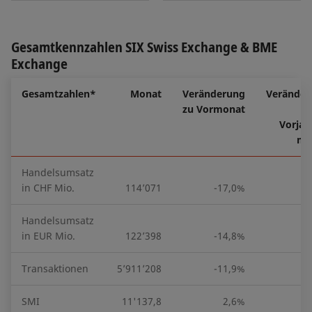
Gesamtkennzahlen SIX Swiss Exchange & BME
Exchange
Gesamtzahlen*
Monat
Veränderung
Veränder
zu Vormonat
Vorjah
mo
Handelsumsatz
in CHF Mio.
114’071
-17,0%
1
Handelsumsatz
in EUR Mio.
122’398
-14,8%
1
Transaktionen
5’911’208
-11,9%
-
SMI
11'137,8
2,6%
3