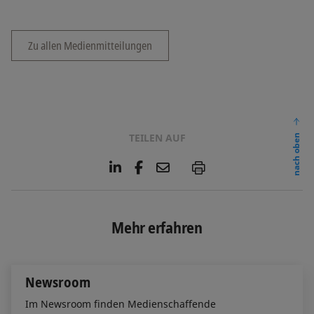
Zu allen Medienmitteilungen
TEILEN AUF
nach oben
L
F
E
P
i
a
m
n
c
a
k
e
i
e
b
l
Mehr erfahren
d
o
I
o
n
k
Newsroom
Im Newsroom finden Medienschaffende