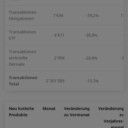
Transaktionen
1’636
-39,2%
15
Obligationen
Transaktionen
4’671
-36,8%
-3
ETF
Transaktionen
verbriefte
2’994
-26,8%
-34
Derivate
Transaktionen
2'301’089
-13,3%
2
Total
Neu kotierte
Monat
Veränderung
Veränderung
Produkte
zu Vormonat
zu
Vorjahres-
monat