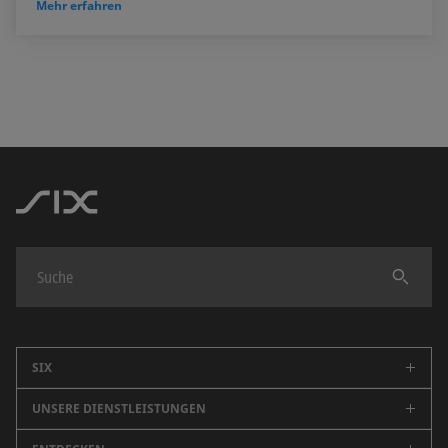
Mehr erfahren
Finden
SIX
UNSERE DIENSTLEISTUNGEN
Unternehmen
Karriere