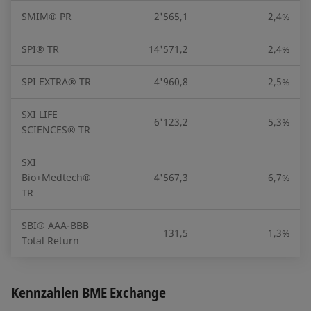
SMIM® PR
2'565,1
2,4%
SPI® TR
14'571,2
2,4%
SPI EXTRA® TR
4'960,8
2,5%
SXI LIFE
6'123,2
5,3%
SCIENCES® TR
SXI
Bio+Medtech®
4'567,3
6,7%
TR
SBI® AAA-BBB
131,5
1,3%
Total Return
Kennzahlen BME Exchange