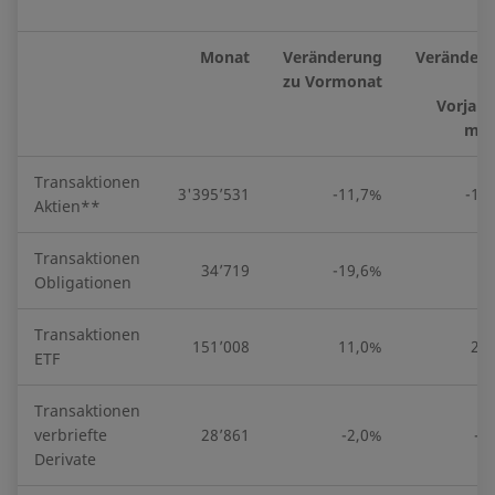
Monat
Veränderung
Veränder
zu Vormonat
Vorjahr
mon
Transaktionen
3'395’531
-11,7%
-10
Aktien**
Transaktionen
34’719
-19,6%
2
Obligationen
Transaktionen
151’008
11,0%
24
ETF
Transaktionen
verbriefte
28’861
-2,0%
-5
Derivate