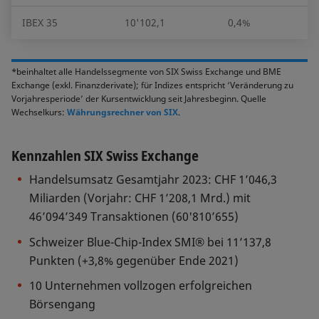
IBEX 35
10'102,1
0,4%
22
*beinhaltet alle Handelssegmente von SIX Swiss Exchange und BME
Exchange (exkl. Finanzderivate); für Indizes entspricht ‘Veränderung zu
Vorjahresperiode’ der Kursentwicklung seit Jahresbeginn. Quelle
Wechselkurs:
Währungsrechner von SIX
.
Kennzahlen SIX Swiss Exchange
Handelsumsatz Gesamtjahr 2023: CHF 1’046,3
Miliarden (Vorjahr: CHF 1’208,1 Mrd.) mit
46’094’349 Transaktionen (60'810’655)
Schweizer Blue-Chip-Index SMI® bei 11’137,8
Punkten (+3,8% gegenüber Ende 2021)
10 Unternehmen vollzogen erfolgreichen
Börsengang