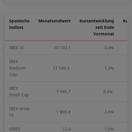
Spanische
Monatsendwert
Kursentwicklung
Kur
Indizes
seit Ende
Vormonat
IBEX 35
10'102,1
0,4%
IBEX
Medium
13'549,3
1,3%
Cap
IBEX
7'945,7
0,6%
Small Cap
IBEX Grow
1'805,8
-2,6%
15
VIBEX
12,4
1,0%