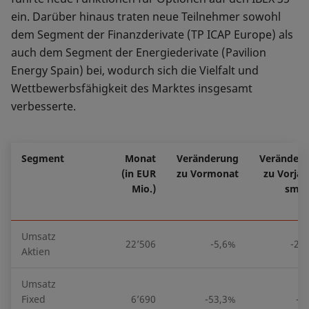
ein. Darüber hinaus traten neue Teilnehmer sowohl
dem Segment der Finanzderivate (TP ICAP Europe) als
auch dem Segment der Energiederivate (Pavilion
Energy Spain) bei, wodurch sich die Vielfalt und
Wettbewerbsfähigkeit des Marktes insgesamt
verbesserte.
Segment
Monat
Veränderung
Veränder
(in EUR
zu Vormonat
zu Vorjah
Mio.)
smo
Umsatz
22’506
-5,6%
-20
Aktien
Umsatz
Fixed
6’690
-53,3%
-3