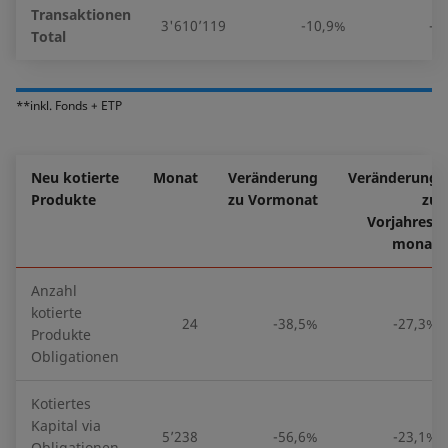
Transaktionen
3'610’119
-10,9%
-9
Total
**inkl. Fonds + ETP
Neu kotierte
Monat
Veränderung
Veränderung
Produkte
zu Vormonat
zu
Vorjahres-
monat
Anzahl
kotierte
24
-38,5%
-27,3%
Produkte
Obligationen
Kotiertes
Kapital via
5’238
-56,6%
-23,1%
Obligationen