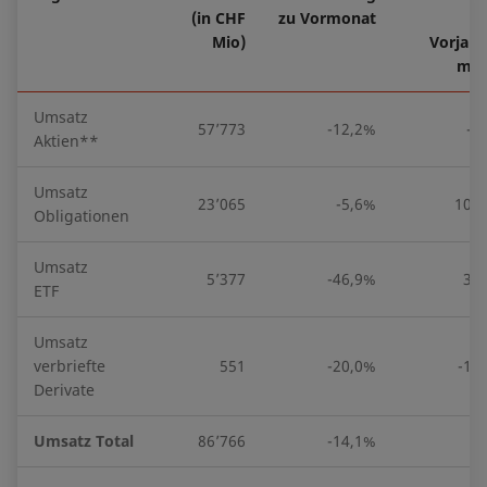
(in CHF
zu Vormonat
Mio)
Vorjahr
mon
Umsatz
57’773
-12,2%
-9
Aktien**
Umsatz
23’065
-5,6%
104
Obligationen
Umsatz
5’377
-46,9%
33
ETF
Umsatz
verbriefte
551
-20,0%
-14
Derivate
Umsatz Total
86’766
-14,1%
9