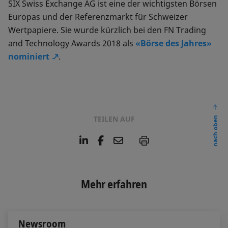
SIX Swiss Exchange AG ist eine der wichtigsten Börsen
Europas und der Referenzmarkt für Schweizer
Wertpapiere. Sie wurde kürzlich bei den FN Trading
and Technology Awards 2018 als
«Börse des Jahres»
nominiert
.
TEILEN AUF
nach oben
L
F
E
P
i
a
m
n
c
a
k
e
i
e
b
l
Mehr erfahren
d
o
I
o
n
k
Newsroom