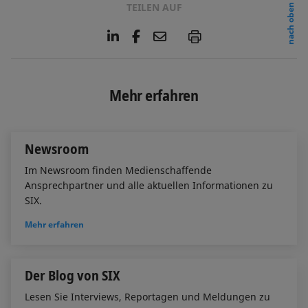
TEILEN AUF
nach oben
L
F
E
P
i
a
m
n
c
a
k
e
i
e
b
l
Mehr erfahren
d
o
I
o
n
k
Newsroom
Im Newsroom finden Medienschaffende
Ansprechpartner und alle aktuellen Informationen zu
SIX.
Mehr erfahren
Der Blog von SIX
Lesen Sie Interviews, Reportagen und Meldungen zu