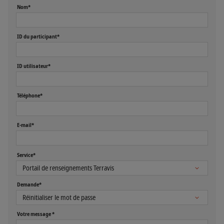
Nom*
ID du participant*
ID utilisateur*
Téléphone*
E-mail*
Service*
Demande*
Votre message *