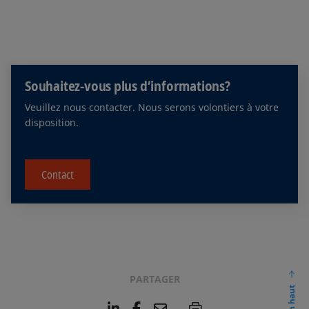
Souhaitez-vous plus d’informations?
Veuillez nous contacter. Nous serons volontiers à votre
disposition.
Contact
PARTAGER
En haut
L
F
E
P