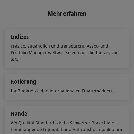
k
e
i
e
b
l
Mehr erfahren
d
o
I
o
n
k
Indizes
Präzise, zugänglich und transparent. Asset- und
Portfolio Manager weltweit setzen auf die Indizes von
SIX.
Kotierung
Ihr Zugang zu den internationalen Finanzmärkten.
Handel
Wo Qualität Standard ist: die Schweizer Börse bietet
herausragende Liquidität und Auftragsbuchqualität im