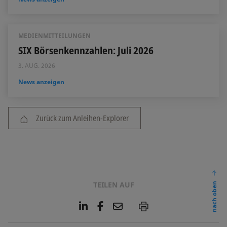
MEDIENMITTEILUNGEN
SIX Börsenkennzahlen: Juli 2026
3. AUG. 2026
News anzeigen
Zurück zum Anleihen-Explorer
TEILEN AUF
nach oben
L
F
E
P
i
a
m
n
c
a