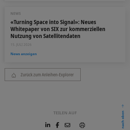
NEWS
«Turning Space into Signal»: Neues
Whitepaper von SIX zur kommerziellen
Nutzung von Satellitendaten
15. JULI 2026
News anzeigen
Zurück zum Anleihen-Explorer
TEILEN AUF
nach oben
L
F
E
P