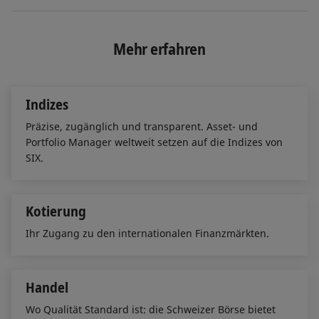
i
a
m
n
c
a
k
e
i
e
b
l
Mehr erfahren
d
o
I
o
n
k
Indizes
Präzise, zugänglich und transparent. Asset- und
Portfolio Manager weltweit setzen auf die Indizes von
SIX.
Kotierung
Ihr Zugang zu den internationalen Finanzmärkten.
Handel
Wo Qualität Standard ist: die Schweizer Börse bietet