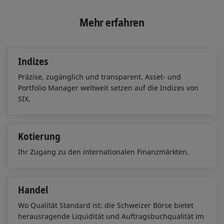
k
e
i
e
b
l
Mehr erfahren
d
o
I
o
n
k
Indizes
Präzise, zugänglich und transparent. Asset- und
Portfolio Manager weltweit setzen auf die Indizes von
SIX.
Kotierung
Ihr Zugang zu den internationalen Finanzmärkten.
Handel
Wo Qualität Standard ist: die Schweizer Börse bietet
herausragende Liquidität und Auftragsbuchqualität im