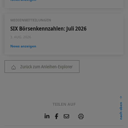
MEDIENMITTEILUNGEN
SIX Börsenkennzahlen: Juli 2026
3. AUG. 2026
News anzeigen
Zurück zum Anleihen-Explorer
TEILEN AUF
nach oben
L
F
E
P
i
a
m
n
c
a