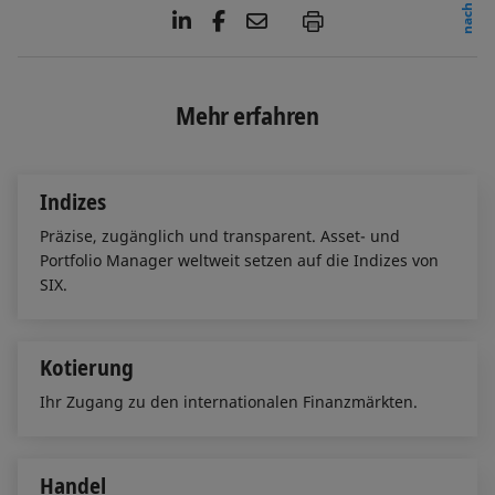
L
F
E
P
i
a
m
n
c
a
k
e
i
e
b
l
Mehr erfahren
d
o
I
o
n
k
Indizes
Präzise, zugänglich und transparent. Asset- und
Portfolio Manager weltweit setzen auf die Indizes von
SIX.
Kotierung
Ihr Zugang zu den internationalen Finanzmärkten.
Handel