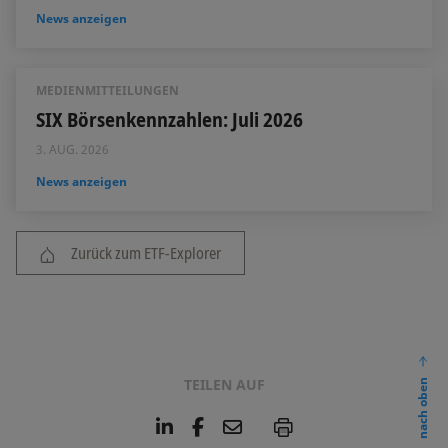
News anzeigen
MEDIENMITTEILUNGEN
SIX Börsenkennzahlen: Juli 2026
3. AUG. 2026
News anzeigen
Zurück zum ETF-Explorer
TEILEN AUF
nach oben
L
F
E
P
i
a
m