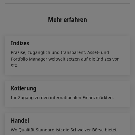
n
c
a
k
e
i
e
b
l
Mehr erfahren
d
o
I
o
n
k
Indizes
Präzise, zugänglich und transparent. Asset- und
Portfolio Manager weltweit setzen auf die Indizes von
SIX.
Kotierung
Ihr Zugang zu den internationalen Finanzmärkten.
Handel
Wo Qualität Standard ist: die Schweizer Börse bietet