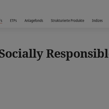
Fs
ETPs
Anlagefonds
Strukturierte Produkte
Indizes
ocially Responsib