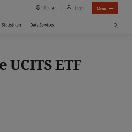
Country/Language
Deutsch
Login
Menu
Statistiken
Data Services
Finden
le UCITS ETF