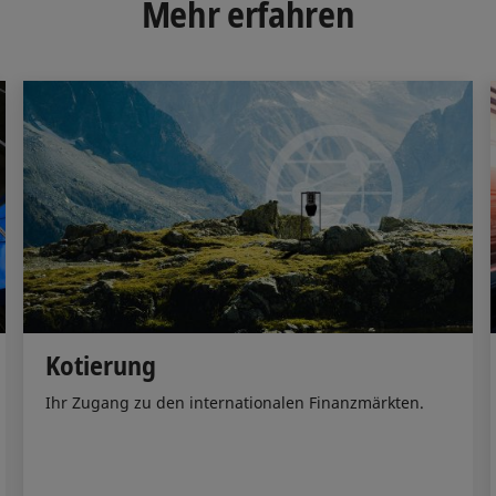
Mehr erfahren
I
o
n
k
Kotierung
Ihr Zugang zu den internationalen Finanzmärkten.