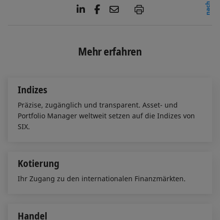
L
F
E
P
i
a
m
n
c
a
k
e
i
e
b
l
Mehr erfahren
d
o
I
o
n
k
Indizes
Präzise, zugänglich und transparent. Asset- und
Portfolio Manager weltweit setzen auf die Indizes von
SIX.
Kotierung
Ihr Zugang zu den internationalen Finanzmärkten.
Handel