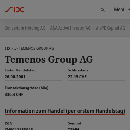
Menü
Finden
Converium Holding AG
A&A Active Investor AG
shaPE Capital AG
SIX
>...>
TEMENOS GROUP AG
Temenos Group AG
Erster Handelstag
Schlusskurs
26.06.2001
22.15 CHF
Transaktionsgrösse (Mio)
336.4 CHF
Information zum Handel (per erstem Handelstag)
ISIN
Symbol
CH0012453913
TEMN