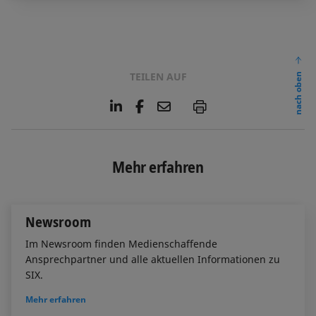
TEILEN AUF
nach oben
L
F
E
P
i
a
m
n
c
a
k
e
i
e
b
l
Mehr erfahren
d
o
I
o
n
k
Newsroom
Im Newsroom finden Medienschaffende
Ansprechpartner und alle aktuellen Informationen zu
SIX.
Mehr erfahren