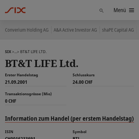
Menü
Finden
Converium Holding AG
A&A Active Investor AG
shaPE Capital AG
SIX
>...>
BT&T LIFE LTD.
BT&T LIFE Ltd.
Erster Handelstag
Schlusskurs
21.09.2001
24.00 CHF
Transaktionsgrösse (Mio)
0 CHF
Information zum Handel (per erstem Handelstag)
ISIN
Symbol
CH0016233691
BTL