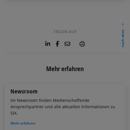
TEILEN AUF
nach oben
L
F
E
P
i
a
m
n
c
a
k
e
i
e
b
l
Mehr erfahren
d
o
I
o
n
k
Newsroom
Im Newsroom finden Medienschaffende
Ansprechpartner und alle aktuellen Informationen zu
SIX.
Mehr erfahren