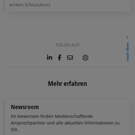
erstem Schlusskurs)
TEILEN AUF
nach oben
L
F
E
P
i
a
m
n
c
a
k
e
i
e
b
l
Mehr erfahren
d
o
I
o
n
k
Newsroom
Im Newsroom finden Medienschaffende
Ansprechpartner und alle aktuellen Informationen zu
SIX.