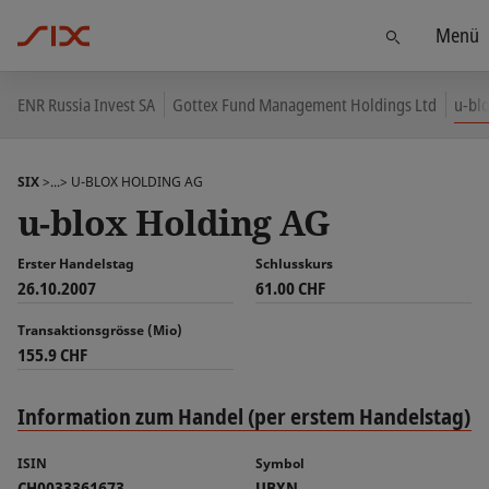
Menü
Finden
ENR Russia Invest SA
Gottex Fund Management Holdings Ltd
u-bl
SIX
>...>
U-BLOX HOLDING AG
u-blox Holding AG
Erster Handelstag
Schlusskurs
26.10.2007
61.00 CHF
Transaktionsgrösse (Mio)
155.9 CHF
Information zum Handel (per erstem Handelstag)
ISIN
Symbol
CH0033361673
UBXN