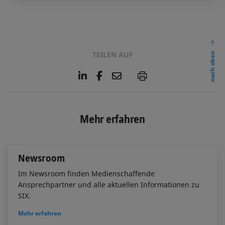
TEILEN AUF
nach oben
L
F
E
P
i
a
m
n
c
a
k
e
i
e
b
l
Mehr erfahren
d
o
I
o
n
k
Newsroom
Im Newsroom finden Medienschaffende
Ansprechpartner und alle aktuellen Informationen zu
SIX.
Mehr erfahren