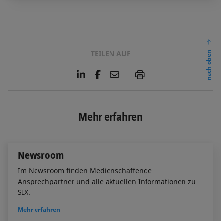
TEILEN AUF
nach oben
L
F
E
P
i
a
m
n
c
a
k
e
i
e
b
l
Mehr erfahren
d
o
I
o
n
k
Newsroom
Im Newsroom finden Medienschaffende
Ansprechpartner und alle aktuellen Informationen zu
SIX.
Mehr erfahren