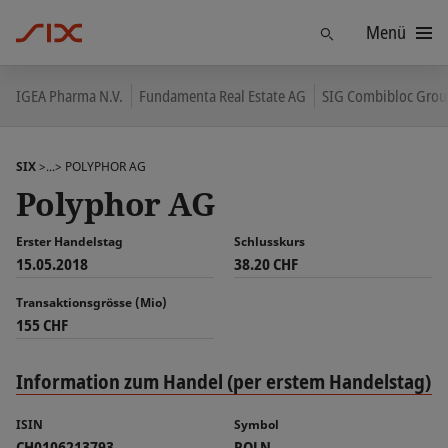
Menü
Finden
IGEA Pharma N.V.
Fundamenta Real Estate AG
SIG Combibloc Grou
SIX
>...>
POLYPHOR AG
Polyphor AG
Erster Handelstag
Schlusskurs
15.05.2018
38.20 CHF
Transaktionsgrösse (Mio)
155 CHF
Information zum Handel (per erstem Handelstag)
ISIN
Symbol
CH0106213793
POLN