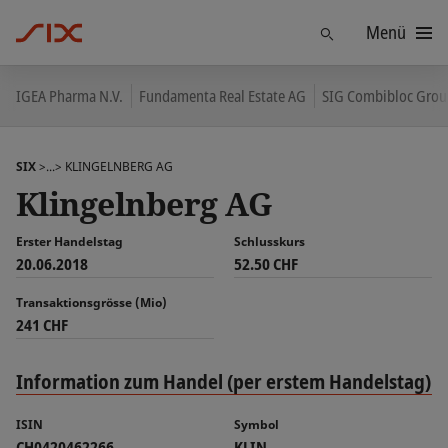
Menü
Finden
IGEA Pharma N.V.
Fundamenta Real Estate AG
SIG Combibloc Grou
SIX
>...>
KLINGELNBERG AG
Klingelnberg AG
Erster Handelstag
Schlusskurs
20.06.2018
52.50 CHF
Transaktionsgrösse (Mio)
241 CHF
Information zum Handel (per erstem Handelstag)
ISIN
Symbol
CH0420462266
KLIN