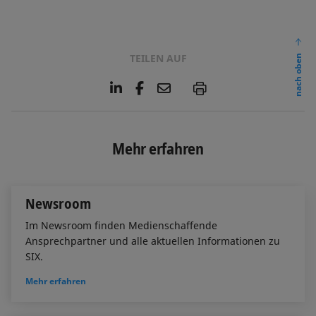
TEILEN AUF
nach oben
L
F
E
P
i
a
m
n
c
a
k
e
i
e
b
l
Mehr erfahren
d
o
I
o
n
k
Newsroom
Im Newsroom finden Medienschaffende
Ansprechpartner und alle aktuellen Informationen zu
SIX.
Mehr erfahren