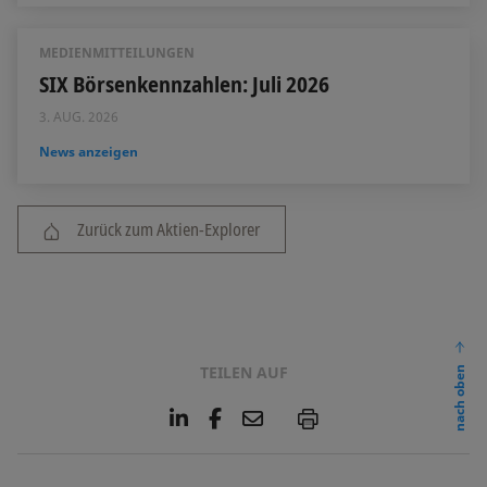
MEDIENMITTEILUNGEN
SIX Börsenkennzahlen: Juli 2026
3. AUG. 2026
News anzeigen
Zurück zum Aktien-Explorer
TEILEN AUF
nach oben
L
F
E
P
i
a
m
n
c
a
k
e
i