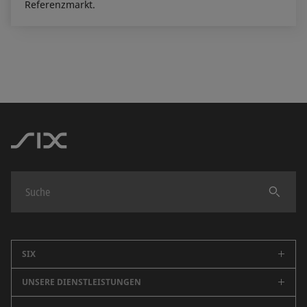
Referenzmarkt.
Finden
SIX
UNSERE DIENSTLEISTUNGEN
Unternehmen
Karriere