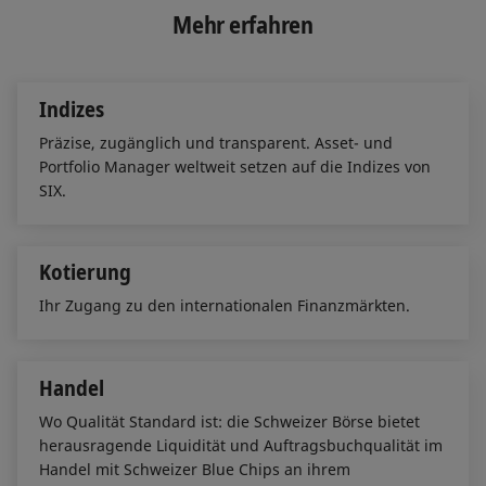
e
b
l
Mehr erfahren
d
o
I
o
n
k
Indizes
Präzise, zugänglich und transparent. Asset- und
Portfolio Manager weltweit setzen auf die Indizes von
SIX.
Kotierung
Ihr Zugang zu den internationalen Finanzmärkten.
Handel
Wo Qualität Standard ist: die Schweizer Börse bietet
herausragende Liquidität und Auftragsbuchqualität im
Handel mit Schweizer Blue Chips an ihrem