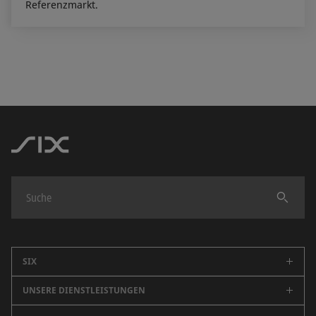
Referenzmarkt.
Finden
SIX
UNSERE DIENSTLEISTUNGEN
Unternehmen
Karriere