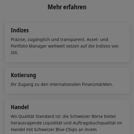
e
b
l
Mehr erfahren
d
o
I
o
n
k
Indizes
Präzise, zugänglich und transparent. Asset- und
Portfolio Manager weltweit setzen auf die Indizes von
SIX.
Kotierung
Ihr Zugang zu den internationalen Finanzmärkten.
Handel
Wo Qualität Standard ist: die Schweizer Börse bietet
herausragende Liquidität und Auftragsbuchqualität im
Handel mit Schweizer Blue Chips an ihrem