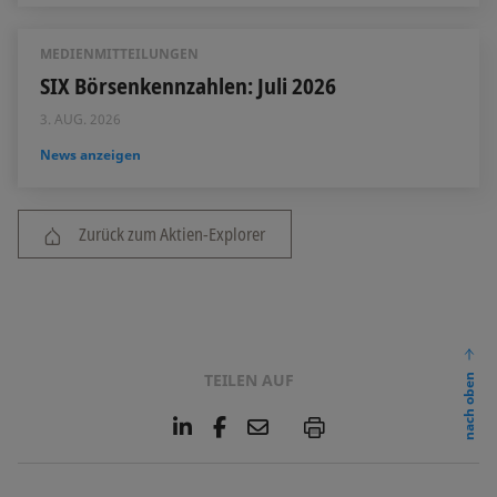
MEDIENMITTEILUNGEN
SIX Börsenkennzahlen: Juli 2026
3. AUG. 2026
News anzeigen
Zurück zum Aktien-Explorer
TEILEN AUF
nach oben
L
F
E
P
i
a
m
n
c
a
k
e
i