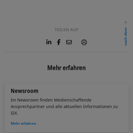
TEILEN AUF
nach oben
L
F
E
P
i
a
m
n
c
a
k
e
i
e
b
l
Mehr erfahren
d
o
I
o
n
k
Newsroom
Im Newsroom finden Medienschaffende
Ansprechpartner und alle aktuellen Informationen zu
SIX.
Mehr erfahren