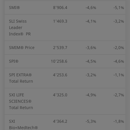
SMI®
8'906.4
-4,6%
-5,1%
SLI Swiss
1'469.3
-4,1%
-3,2%
Leader
Index® PR
SMIM® Price
2'539.7
-3,6%
-2,0%
SPI®
10'258.6
-4,5%
-4,6%
SPI EXTRA®
4'253.6
-3,2%
-1,1%
Total Return
SXI LIFE
4'325.0
-4,9%
-2,7%
SCIENCES®
Total Return
SXI
4'364.2
-5,3%
-1,8%
Bio+Medtech®