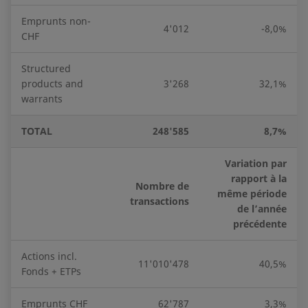
Emprunts non-
4'012
-8,0%
CHF
Structured
products and
3'268
32,1%
warrants
TOTAL
248'585
8,7%
Variation par
rapport à la
Nombre de
même période
transactions
de l’année
précédente
Actions incl.
11'010'478
40,5%
Fonds + ETPs
Emprunts CHF
62'787
3,3%