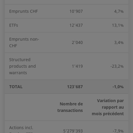
Emprunts CHF
10'907
4,7%
ETFs
12'437
13,1%
Emprunts non-
2'040
3,4%
CHF
Structured
products and
1'419
-23,2%
warrants
TOTAL
123'687
-1,0%
Variation par
Nombre de
rapport au
transactions
mois précédent
Actions incl.
5'279'393
-7,9%