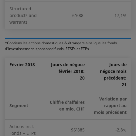
Structured
products and
6'688
17,1%
warrants
*Contiens les actions domestiques & étrangers ainsi que les fonds
d’investissement, sponsored funds, ETSFs et ETPs
Février 2018
Jours de négoce
Jours de
février 2018:
négoce mois
20
précédent:
21
Variation par
Chiffre d'affaires
Segment
rapport au
en mio. CHF
mois précédent
Actions incl.
96'885
-2,8%
Fonds + ETPs