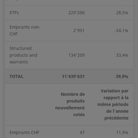
ETFs
229'206
28,5%
Emprunts non-
2'951
-24,1%
CHF
Structured
products and
134'209
33,4%
warrants
TOTAL
11'439'631
39,9%
Variation par
Nombre de
rapport à la
produits
même période
nouvellement
de l’année
cotés
précédente
Emprunts CHF
47
11,9%