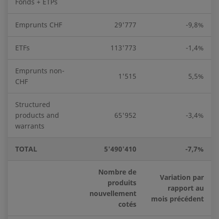
Fonds + ETPs
Emprunts CHF
29'777
-9,8%
ETFs
113'773
-1,4%
Emprunts non-
1'515
5,5%
CHF
Structured
products and
65'952
-3,4%
warrants
TOTAL
5'490'410
-7,7%
Nombre de
Variation par
produits
rapport au
nouvellement
mois précédent
cotés