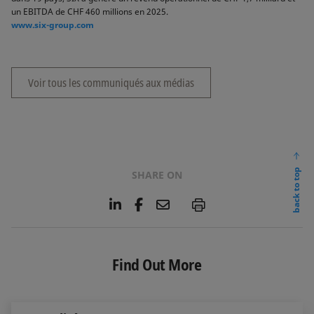
un EBITDA de CHF 460 millions en 2025.
www.six-group.com
Voir tous les communiqués aux médias
back to top
SHARE ON
L
F
E
P
i
a
m
n
c
a
k
e
i
e
b
l
Find Out More
d
o
I
o
n
k