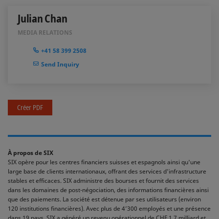
Julian Chan
MEDIA RELATIONS
+41 58 399 2508
Send Inquiry
Créer PDF
À propos de SIX
SIX opère pour les centres financiers suisses et espagnols ainsi qu'une
large base de clients internationaux, offrant des services d'infrastructure
stables et efficaces. SIX administre des bourses et fournit des services
dans les domaines de post-négociation, des informations financières ainsi
que des paiements. La société est détenue par ses utilisateurs (environ
120 institutions financières). Avec plus de 4’300 employés et une présence
dans 19 pays, SIX a généré un revenu opérationnel de CHF 1,7 milliard et