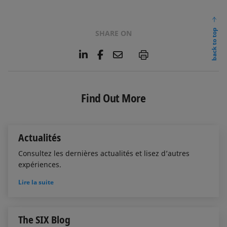
back to top
SHARE ON
L
F
E
P
i
a
m
n
c
a
k
e
i
e
b
l
Find Out More
d
o
I
o
n
k
Actualités
Consultez les dernières actualités et lisez d’autres
expériences.
Lire la suite
The SIX Blog