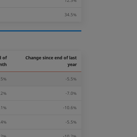
12.5%
34.5%
 of
Change since end of last
nth
year
.5%
-5.5%
.2%
-7.0%
.1%
-10.6%
.4%
-5.5%
.2%
-10.2%