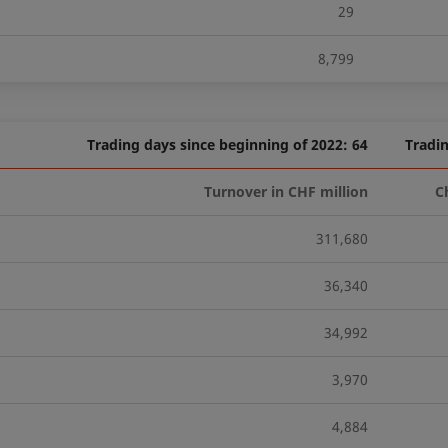
29
8,799
Trading days since beginning of 2022: 64
Tradin
Turnover in CHF million
C
311,680
36,340
34,992
3,970
4,884