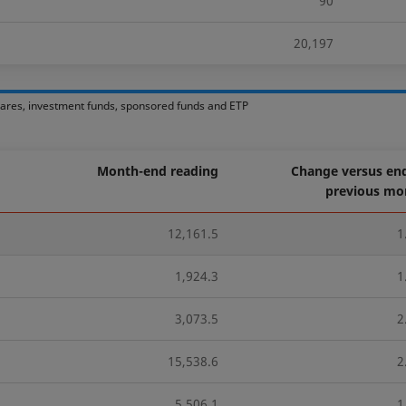
90
20,197
hares, investment funds, sponsored funds and ETP
Month-end reading
Change versus end
previous mo
12,161.5
1
1,924.3
1
3,073.5
2
15,538.6
2
5,506.1
1