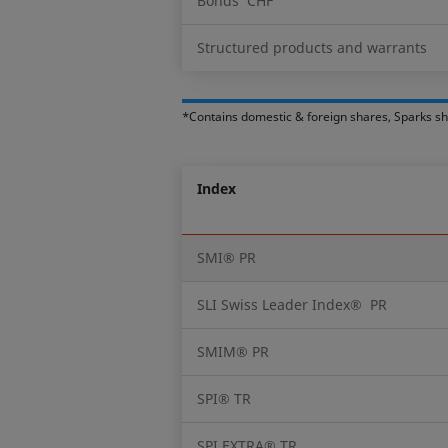
Bonds CHF
Structured products and warrants
*Contains domestic & foreign shares, Sparks s
Index
SMI® PR
SLI Swiss Leader Index® PR
SMIM® PR
SPI® TR
SPI EXTRA® TR