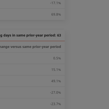
-17.1%
69.8%
g days in same prior-year period: 63
hange versus same prior-year period
0.5%
15.1%
49.1%
-27.0%
-23.7%