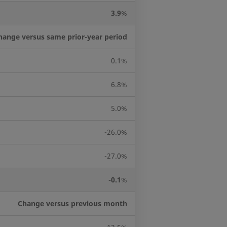
3.9
%
hange versus same prior-year period
0.1%
6.8%
5.0%
-26.0%
-27.0%
-0.1
%
Change versus previous month