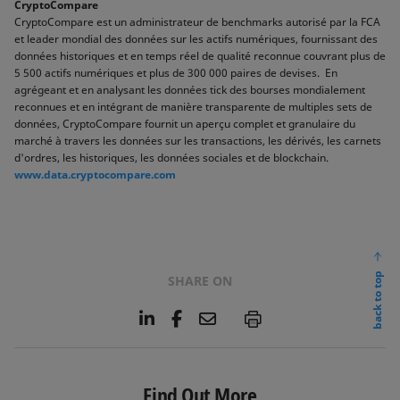
CryptoCompare
CryptoCompare est un administrateur de benchmarks autorisé par la FCA
et leader mondial des données sur les actifs numériques, fournissant des
données historiques et en temps réel de qualité reconnue couvrant plus de
5 500 actifs numériques et plus de 300 000 paires de devises. En
agrégeant et en analysant les données tick des bourses mondialement
reconnues et en intégrant de manière transparente de multiples sets de
données, CryptoCompare fournit un aperçu complet et granulaire du
marché à travers les données sur les transactions, les dérivés, les carnets
d'ordres, les historiques, les données sociales et de blockchain.
www.data.cryptocompare.com
back to top
SHARE ON
L
F
E
P
i
a
m
n
c
a
k
e
i
e
b
l
Find Out More