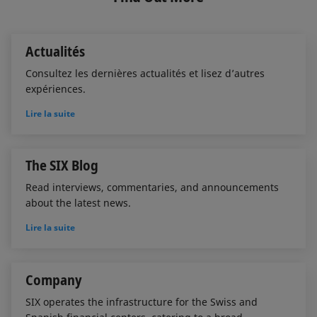
d
o
I
o
n
k
Actualités
Consultez les dernières actualités et lisez d’autres
expériences.
Lire la suite
The SIX Blog
Read interviews, commentaries, and announcements
about the latest news.
Lire la suite
Company
SIX operates the infrastructure for the Swiss and