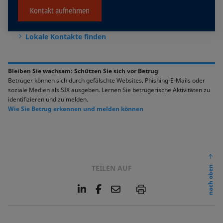
Kontakt aufnehmen
Lokale Kontakte finden
Bleiben Sie wachsam: Schützen Sie sich vor Betrug
Betrüger können sich durch gefälschte Websites, Phishing-E-Mails oder
soziale Medien als SIX ausgeben. Lernen Sie betrügerische Aktivitäten zu
identifizieren und zu melden.
Wie Sie Betrug erkennen und melden können
TEILEN AUF
nach oben
L
F
E
P
i
a
m
n
c
a
k
e
i