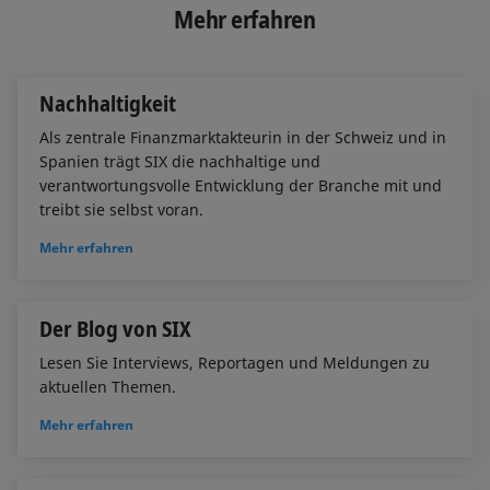
e
b
l
Mehr erfahren
d
o
I
o
n
k
Nachhaltigkeit
Als zentrale Finanzmarktakteurin in der Schweiz und in
Spanien trägt SIX die nachhaltige und
verantwortungsvolle Entwicklung der Branche mit und
treibt sie selbst voran.
Mehr erfahren
Der Blog von SIX
Lesen Sie Interviews, Reportagen und Meldungen zu
aktuellen Themen.
Mehr erfahren