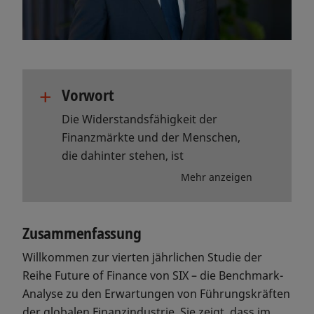
+
Vorwort
Die Widerstandsfähigkeit der
Finanzmärkte und der Menschen,
die dahinter stehen, ist
bemerkenswert. Die diesjährige
Mehr anzeigen
Studie Future of Finance
unterstreicht das
wiedergewonnene Vertrauen der
Zusammenfassung
Führungskräfte in die
Willkommen zur vierten jährlichen Studie der
wirtschaftliche Entwicklung.
Reihe Future of Finance von SIX – die Benchmark-
Obwohl sich die
Analyse zu den Erwartungen von Führungskräften
Handelsbedingungen und der
der globalen Finanzindustrie. Sie zeigt, dass im