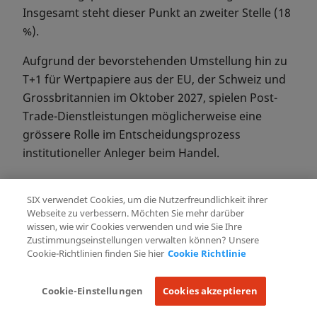
Insgesamt steht dieser Punkt an zweiter Stelle (18
%).
Aufgrund der bevorstehenden Umstellung hin zu
T+1 für Wertpapiere aus der EU, der Schweiz und
Grossbritannien im Oktober 2027, spielen Post-
Trade-Dienstleistungen möglicherweise eine
grössere Rolle im Entscheidungsprozess
institutioneller Anleger beim Handel.
5. WAS IST DIE WIRKSAMSTE MASSNAHME, DIE
BÖRSEN ERGREIFEN KÖNNTEN, UM DEN
SIX verwendet Cookies, um die Nutzerfreundlichkeit ihrer
WERTSCHRIFTENHANDEL ZU FÖRDERN?
Webseite zu verbessern. Möchten Sie mehr darüber
wissen, wie wir Cookies verwenden und wie Sie Ihre
Zustimmungseinstellungen verwalten können? Unsere
Cookie-Richtlinien finden Sie hier
Cookie Richtlinie
Cookie-Einstellungen
Cookies akzeptieren