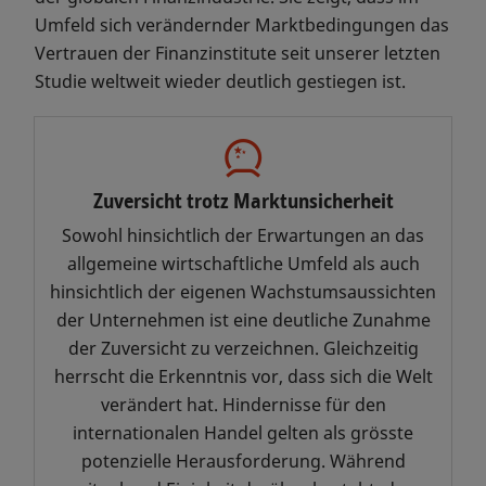
regulatorische Rahmen laufend
Umfeld sich verändernder Marktbedingungen das
verändern, konzentrieren sich die
Vertrauen der Finanzinstitute seit unserer letzten
Führungskräfte weiterhin auf
Studie weltweit wieder deutlich gestiegen ist.
Wachstum und sind bereit, sich
bietende Chancen zu nutzen. Die
Ergebnisse zeigen, dass die
Ambitionen der globalen
Zuversicht trotz Marktunsicherheit
Finanzmarktteilnehmer nach wie
vor gross sind.
Sowohl hinsichtlich der Erwartungen an das
allgemeine wirtschaftliche Umfeld als auch
Dauerhafter Erfolg hängt von
hinsichtlich der eigenen Wachstumsaussichten
Zusammenarbeit ab, und diese ist
der Unternehmen ist eine deutliche Zunahme
in der gesamten Branche
der Zuversicht zu verzeichnen. Gleichzeitig
erforderlich. Starke Märkte
herrscht die Erkenntnis vor, dass sich die Welt
erfordern die aktive Beteiligung
verändert hat. Hindernisse für den
sowohl von Privatanlegerinnen und
internationalen Handel gelten als grösste
-anlegern als auch von
potenzielle Herausforderung. Während
institutionellen Anlegern auf den