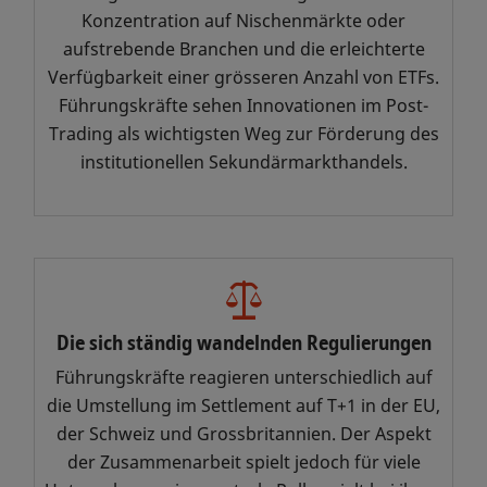
Liquidität zu verbessern,
Konzentration auf Nischenmärkte oder
Innovationen im Post-Trading zu
aufstrebende Branchen und die erleichterte
liefern, unsere Kunden durch
Verfügbarkeit einer grösseren Anzahl von ETFs.
regulatorische Veränderungen zu
Führungskräfte sehen Innovationen im Post-
begleiten und zuverlässige Daten
Trading als wichtigsten Weg zur Förderung des
bereitzustellen, damit
institutionellen Sekundärmarkthandels.
Unternehmen Volatilität souverän
meistern können.
Die Future of Finance ist nichts,
worauf wir einfach warten können.
Wir müssen sie gemeinsam aktiv
gestalten. Durch Zusammenarbeit
Die sich ständig wandelnden Regulierungen
und vertrauensvolle
Führungskräfte reagieren unterschiedlich auf
Partnerschaften können wir
die Umstellung im Settlement auf T+1 in der EU,
Lösungen für die
der Schweiz und Grossbritannien. Der Aspekt
Herausforderungen von heute und
der Zusammenarbeit spielt jedoch für viele
morgen finden und stärkere,