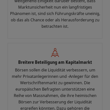
weitgehend Einigkeit darüber besteht, dass
Primär- und Sekundärmärkten.
Marktunsicherheit nun ein langfristiges
Fortschritte wie kürzere
Phänomen ist, sind sich Führungskräfte uneinig,
Abwicklungszyklen können nur
ob das als Chance oder als Herausforderung zu
durch eine enge Kooperation mit
betrachten ist.
den Gegenparteien erreicht
werden. Ebenso erfordert die
Bewältigung von Marktvolatilität
einen effizienten Informationsfluss
zwischen Back-, Middle- und Front-
Breitere Beteiligung am Kapitalmarkt
Office, unterstützt durch
vertrauenswürdige, hochwertige
Börsen sollen die Liquidität verbessern, um
Daten.
mehr Privatanlegerinnen und -Anleger für den
Wertschriftenmarkt zu gewinnen. Die
Als führende paneuropäische
europäischen Befragten unterstützen eine
Infrastrukturanbieterin steht SIX im
Reihe von Massnahmen, die ihre heimischen
Zentrum dieser Transformation.
Börsen zur Verbesserung der Liquidität
Wir setzen uns dafür ein, die
ergreifen könnten. Dazu gehören die