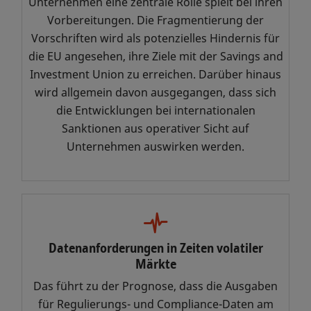
Unternehmen eine zentrale Rolle spielt bei ihren
wettbewerbsfähigere Märkte
Vorbereitungen. Die Fragmentierung der
aufbauen.
Vorschriften wird als potenzielles Hindernis für
Ich lade Sie ein, die in dieser Studie
die EU angesehen, ihre Ziele mit der Savings and
dargelegten Perspektiven zu
Investment Union zu erreichen. Darüber hinaus
erkunden, und hoffe, dass sie Sie
wird allgemein davon ausgegangen, dass sich
zu neuen Denkansätzen
die Entwicklungen bei internationalen
hinsichtlich der sich bietenden
Sanktionen aus operativer Sicht auf
Chancen inspirieren.
Unternehmen auswirken werden.
Bjørn Sibbern
CEO SIX
Datenanforderungen in Zeiten volatiler
Märkte
Das führt zu der Prognose, dass die Ausgaben
für Regulierungs- und Compliance-Daten am