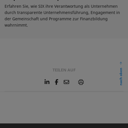
Erfahren Sie, wie SIX ihre Verantwortung als Unternehmen
durch transparente Unternehmensführung, Engagement in
der Gemeinschaft und Programme zur Finanzbildung
wahrnimmt.
TEILEN AUF
nach oben
L
F
E
P
i
a
m
n
c
a
k
e
i
e
b
l
d
o
I
o
n
k