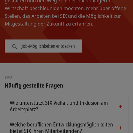
gestalten und den Weg zu einer nachhaltigeren
Wirtschaft beschleunigen möchten, mehr über offene
Stellen, das Arbeiten bei SIX und die Möglichkeit zur
Mitgestaltung der Zukunft zu erfahren.
Job-Möglichkeiten entdecken
FAQ
Häufig gestellte Fragen
Wie unterstützt SIX Vielfalt und Inklusion am
Arbeitsplatz?
SIX unterstützt Vielfalt und Inklusion am
Arbeitsplatz durch eine Reihe von Initiativen,
Welche beruflichen Entwicklungsmöglichkeiten
darunter die Mitgliedschaft bei Advance, einer
bietet SIX ihren Mitarbeitenden?