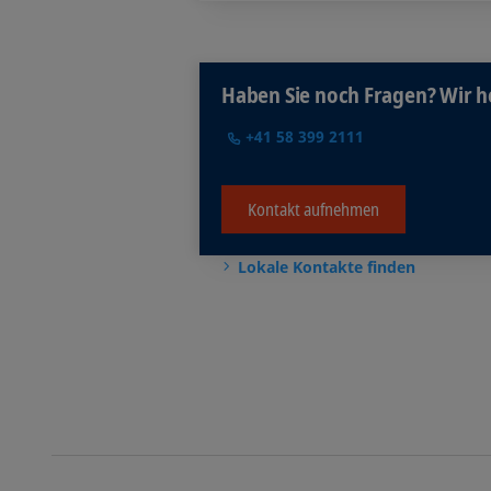
Patrick Farinato ist Schw
Betriebsökonomie der Z
Weitere Tätigkeiten un
Haben Sie noch Fragen? Wir h
Präsident des Beirat
+41 58 399 2111
Mitglied des Beitrate
Bildmaterial
Kontakt aufnehmen
Lokale Kontakte finden