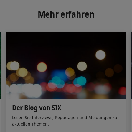
e
b
l
d
o
Mehr erfahren
I
o
n
k
Der Blog von SIX
Lesen Sie Interviews, Reportagen und Meldungen zu
aktuellen Themen.