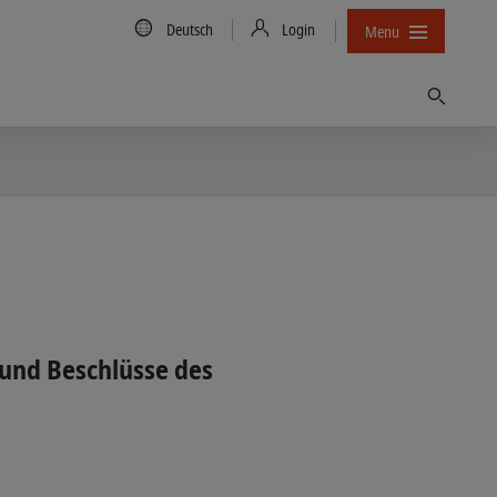
Country/Language
Deutsch
Login
Menu
Finden
 und Beschlüsse des