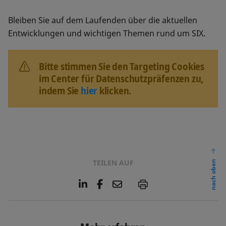
Bleiben Sie auf dem Laufenden über die aktuellen
Entwicklungen und wichtigen Themen rund um SIX.
Bitte stimmen Sie den Targeting Cookies
im Center für Datenschutzpräfenzen zu,
indem Sie
hier
klicken.
TEILEN AUF
nach oben
L
F
E
P
i
a
m
n
c
a
k
e
i
e
b
l