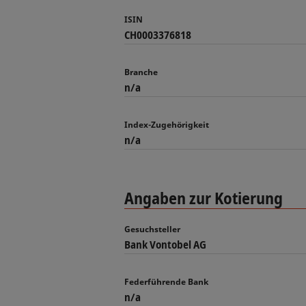
ISIN
CH0003376818
Branche
n/a
Index-Zugehörigkeit
n/a
Angaben zur Kotierung
Gesuchsteller
Bank Vontobel AG
Federführende Bank
n/a