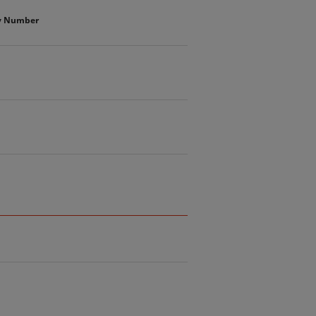
ty Number
1