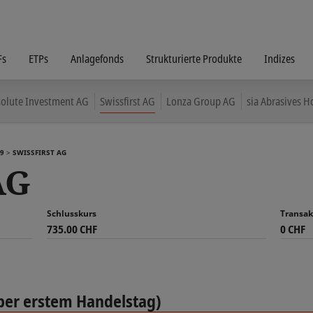
Fs
ETPs
Anlagefonds
Strukturierte Produkte
Indizes
olute Investment AG
Swissfirst AG
Lonza Group AG
sia Abrasives H
9
SWISSFIRST AG
AG
Schlusskurs
Transak
735.00 CHF
0 CHF
per erstem Handelstag)