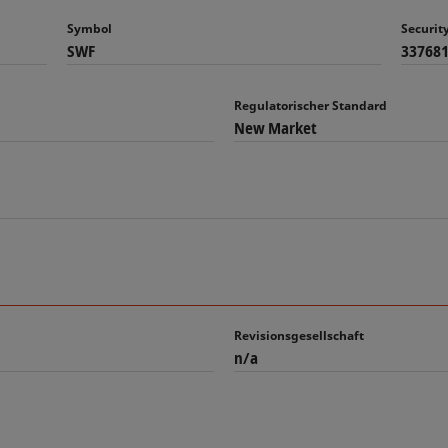
Symbol
Securi
SWF
33768
Regulatorischer Standard
New Market
Revisionsgesellschaft
n/a