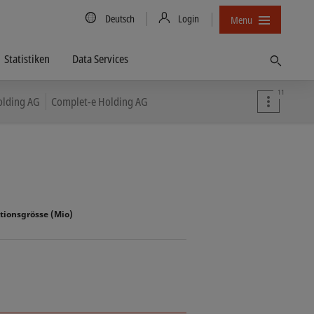
Country/Language
Deutsch
Login
Menu
Statistiken
Data Services
Finden
11
olding AG
Complet-e Holding AG
tionsgrösse (Mio)