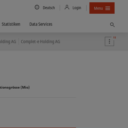
Country/Language
Deutsch
Login
Menu
Statistiken
Data Services
Finden
11
olding AG
Complet-e Holding AG
tionsgrösse (Mio)