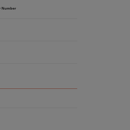
ty Number
1