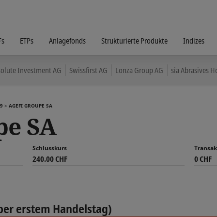
Fs
ETPs
Anlagefonds
Strukturierte Produkte
Indizes
olute Investment AG
Swissfirst AG
Lonza Group AG
sia Abrasives H
9
AGEFI GROUPE SA
pe SA
Schlusskurs
Transak
240.00 CHF
0 CHF
per erstem Handelstag)