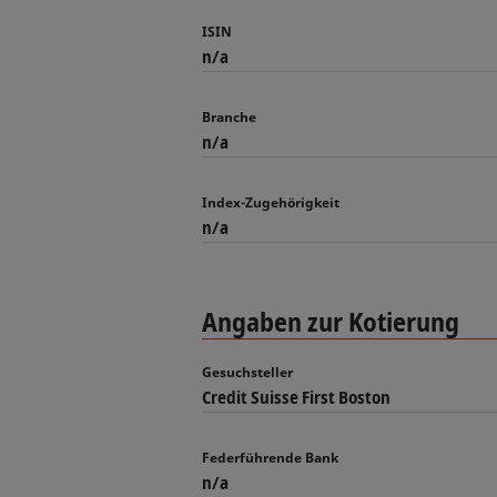
ISIN
n/a
Branche
n/a
Index-Zugehörigkeit
n/a
Angaben zur Kotierung
Gesuchsteller
Credit Suisse First Boston
Federführende Bank
n/a