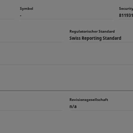
Symbol
Securi
-
81193
Regulatorischer Standard
Swiss Reporting Standard
Revisionsgesellschaft
n/a