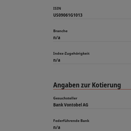
ISIN
US09061G1013
Branche
n/a
Index-Zugehörigkeit
n/a
Angaben zur Kotierung
Gesuchsteller
Bank Vontobel AG
Federführende Bank
n/a