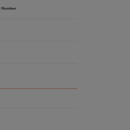
ty Number
1