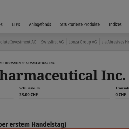
Fs
ETPs
Anlagefonds
Strukturierte Produkte
Indizes
olute Investment AG
Swissfirst AG
Lonza Group AG
sia Abrasives H
9
BIOMARIN PHARMACEUTICAL INC.
harmaceutical Inc.
Schlusskurs
Transak
23.00 CHF
0 CHF
per erstem Handelstag)