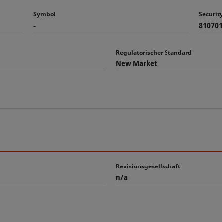
Symbol
Securi
-
81070
Regulatorischer Standard
New Market
Revisionsgesellschaft
n/a