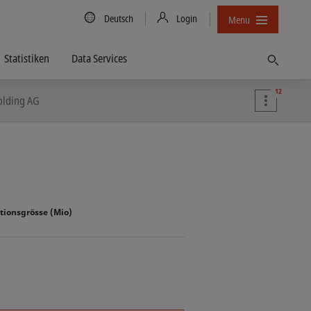
Country/Language
Deutsch
Login
Menu
Statistiken
Data Services
Finden
12
olding AG
tionsgrösse (Mio)