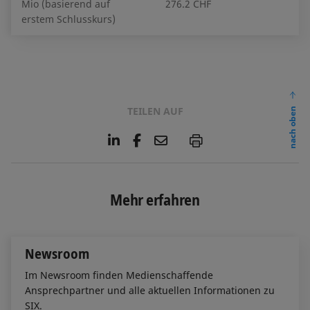
Mio (basierend auf
276.2 CHF
erstem Schlusskurs)
TEILEN AUF
nach oben
L
F
E
P
i
a
m
n
c
a
k
e
i
e
b
l
Mehr erfahren
d
o
I
o
n
k
Newsroom
Im Newsroom finden Medienschaffende
Ansprechpartner und alle aktuellen Informationen zu
SIX.