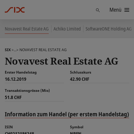
Menü
Finden
Novavest Real Estate AG
Achiko Limited
SoftwareONE Holding AG
SIX
>...>
NOVAVEST REAL ESTATE AG
Novavest Real Estate AG
Erster Handelstag
Schlusskurs
16.12.2019
42.90 CHF
Transaktionsgrösse (Mio)
51.8 CHF
Information zum Handel (per erstem Handelstag)
ISIN
Symbol
CH0212186248
NREN