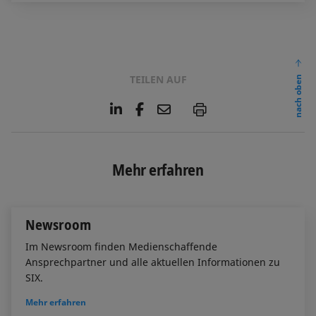
TEILEN AUF
nach oben
L
F
E
P
i
a
m
n
c
a
k
e
i
e
b
l
Mehr erfahren
d
o
I
o
n
k
Newsroom
Im Newsroom finden Medienschaffende
Ansprechpartner und alle aktuellen Informationen zu
SIX.
Mehr erfahren