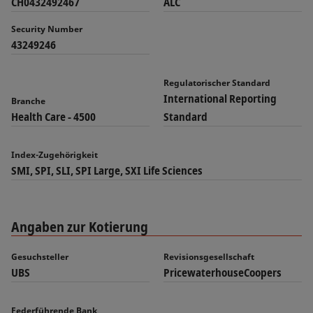
CH0432492467
ALC
Security Number
43249246
Regulatorischer Standard
International Reporting
Branche
Health Care - 4500
Standard
Index-Zugehörigkeit
SMI, SPI, SLI, SPI Large, SXI Life Sciences
Angaben zur Kotierung
Gesuchsteller
Revisionsgesellschaft
UBS
PricewaterhouseCoopers
Federführende Bank