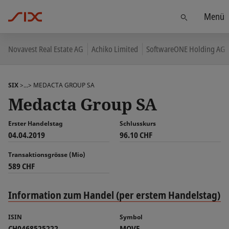
Menü
Finden
Novavest Real Estate AG
Achiko Limited
SoftwareONE Holding AG
SIX
>...>
MEDACTA GROUP SA
Medacta Group SA
Erster Handelstag
Schlusskurs
04.04.2019
96.10 CHF
Transaktionsgrösse (Mio)
589 CHF
Information zum Handel (per erstem Handelstag)
ISIN
Symbol
CH0468525222
MOVE