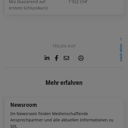
Mio (basierend auf
1'922 CHF
erstem Schlusskurs)
TEILEN AUF
nach oben
L
F
E
P
i
a
m
n
c
a
k
e
i
e
b
l
Mehr erfahren
d
o
I
o
n
k
Newsroom
Im Newsroom finden Medienschaffende
Ansprechpartner und alle aktuellen Informationen zu
SIX.