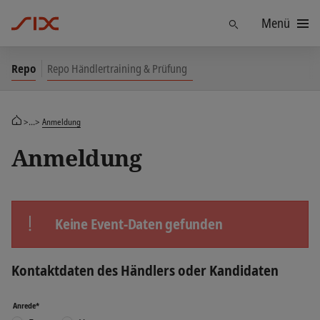
Menü
Finden
Repo
Repo Händlertraining & Prüfung
>...>
Anmeldung
Anmeldung
Keine Event-Daten gefunden
Kontaktdaten des Händlers oder Kandidaten
Anrede*