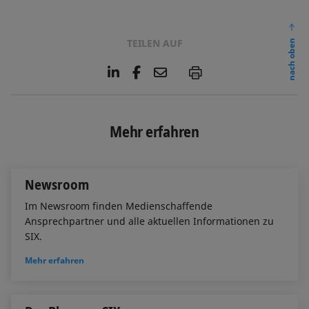
TEILEN AUF
nach oben
L
F
E
P
i
a
m
n
c
a
k
e
i
e
b
l
Mehr erfahren
d
o
I
o
n
k
Newsroom
Im Newsroom finden Medienschaffende
Ansprechpartner und alle aktuellen Informationen zu
SIX.
Mehr erfahren