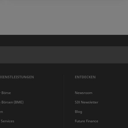
DIENSTLEISTUNGEN
ENTDECKEN
r Börse
Newsroom
e Börsen (BME)
SIX Newsletter
en
Blog
s Services
Future Finance