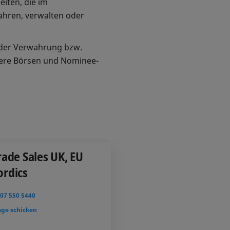
eiten, die im
ahren, verwalten oder
oder Verwahrung bzw.
ere Börsen und Nominee-
rade Sales UK, EU
ordics
207 550 5440
age schicken