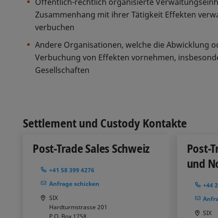
Öffentlich-rechtlich organisierte Verwaltungseinh
Zusammenhang mit ihrer Tätigkeit Effekten verw
verbuchen
Andere Organisationen, welche die Abwicklung 
Verbuchung von Effekten vornehmen, insbesond
Gesellschaften
Settlement und Custody Kontakte
Post-Trade Sales Schweiz
Post-T
und N
+41 58 399 4276
Anfrage schicken
+44 
SIX
Anfr
Hardturmstrasse 201
SIX
P.O. Box 1758