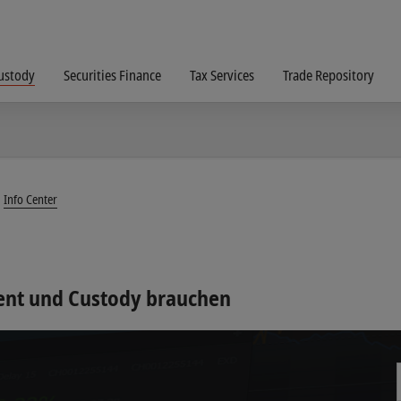
ustody
Securities Finance
Tax Services
Trade Repository
Info Center
ment und Custody brauchen