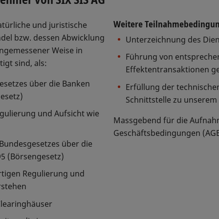
Weitere Teilnahmebedingun
ürliche und juristische
del bzw. dessen Abwicklung
Unterzeichnung des Diens
 angemessener Weise in
Führung von entsprechen
gt sind, als:
Effektentransaktionen ge
setzes über die Banken
Erfüllung der technische
esetz)
Schnittstelle zu unsere
gulierung und Aufsicht wie
Massgebend für die Aufnahm
Geschäftsbedingungen (AGB)
Bundesgesetzes über die
95 (Börsengesetz)
ertigen Regulierung und
rstehen
Clearinghäuser