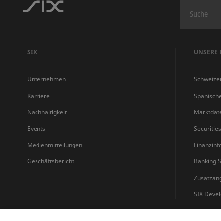
SIX
UNSERE 
Unternehmen
Schweize
Karriere
Spanisch
Nachhaltigkeit
Marktdat
Events
Securitie
Medienmitteilungen
Finanzinf
Geschäftsbericht
Banking S
Zusatzan
SIX Devel