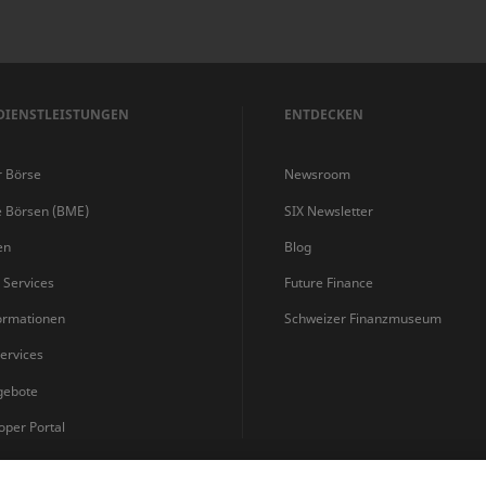
DIENSTLEISTUNGEN
ENTDECKEN
r Börse
Newsroom
e Börsen (BME)
SIX Newsletter
en
Blog
s Services
Future Finance
ormationen
Schweizer Finanzmuseum
ervices
gebote
oper Portal