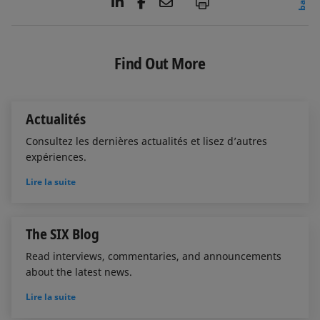
L
F
E
P
i
a
m
n
c
a
k
e
i
e
b
l
Find Out More
d
o
I
o
n
k
Actualités
Consultez les dernières actualités et lisez d’autres
expériences.
Lire la suite
The SIX Blog
Read interviews, commentaries, and announcements
about the latest news.
Lire la suite